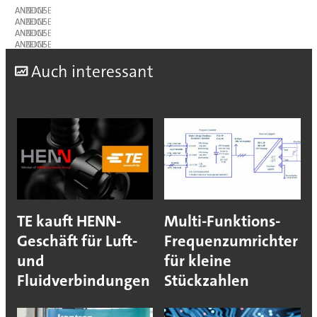
ANZEIGE
ANZEIGE
ANZEIGE
ANZEIGE
A
uch interessant
TE kauft HENN-
Multi-Funktions-
Geschäft für Luft-
Frequenzumrichter
und
für kleine
Fluidverbindungen
Stückzahlen