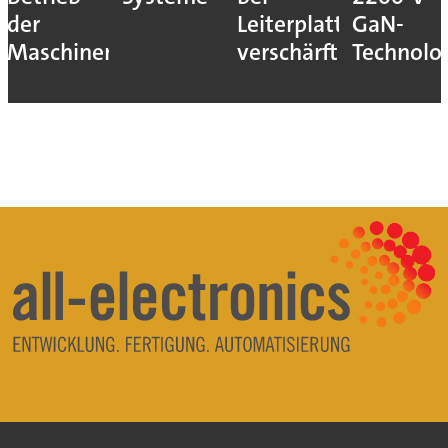
der
Leiterplatten
GaN-
Maschinen
verschärft
Technolo