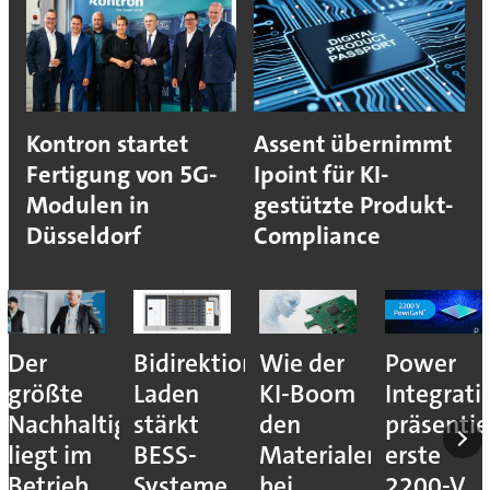
Kontron startet
Assent übernimmt
Fertigung von 5G-
Ipoint für KI-
Modulen in
gestützte Produkt-
Düsseldorf
Compliance
Der
Bidirektionales
Wie der
Power
größte
Laden
KI-Boom
Integrati
Nachhaltigkeitshebel
stärkt
den
präsentie
liegt im
BESS-
Materialengpass
erste
Betrieb
Systeme
bei
2200-V