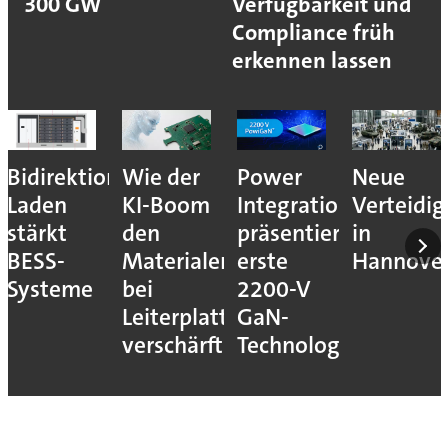
300 GW
Verfügbarkeit und
Compliance früh
erkennen lassen
Bidirektionales
Wie der
Power
Neue
Laden
KI-Boom
Integrations
Verteidi
stärkt
den
präsentiert
in
BESS-
Materialengpass
erste
Hannove
Systeme
bei
2200-V
Leiterplatten
GaN-
verschärft
Technologie