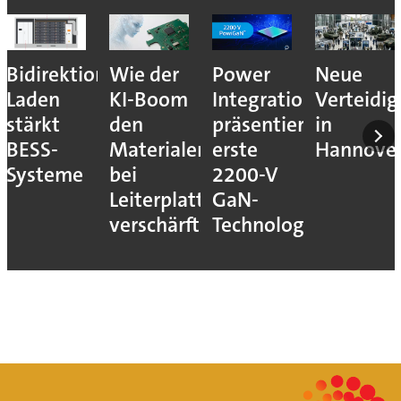
Bidirektionales
Wie der
Power
Neue
Laden
KI-Boom
Integrations
Verteidi
stärkt
den
präsentiert
in
BESS-
Materialengpass
erste
Hannove
Systeme
bei
2200-V
Leiterplatten
GaN-
verschärft
Technologie