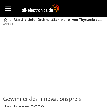
Markt
Liefer-Drohne „Stahlbiene“ von Thyssenkrupp transportiert Proben
Home
ANZEIGE
ANZEIGE
Gewinner des Innovationspreis
Reallabore 2020