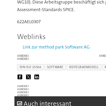
WG10). Diese Arbeitsgruppe beschäftigt sich 
Assessment-Standards SPICE.
622AEL0307
Weblinks
Link zur method park Software AG
ANZEIGE
ANZE
ANZEIGE
DIN ISO 15504
SOFTWARE
REIFEGRADMODELL
ANZEIGE
ANZEIGE
ANZEIGE
ANZEIGE
A
uch interessant