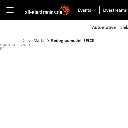
Events
Livestreams
Automotive
Ele
Markt
Reifegradmodell SPICE
Home
ANZEIGE
ANZEIGE