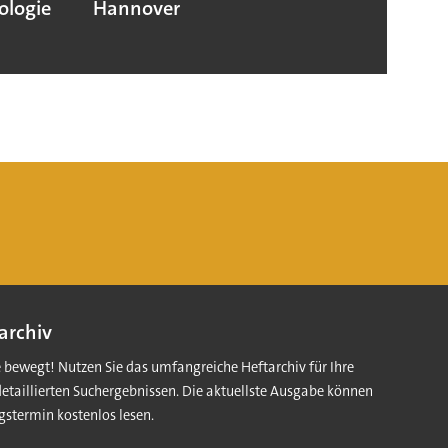
ologie
Hannover
Frequ
Stück
archiv
e bewegt! Nutzen Sie das umfangreiche Heftarchiv für Ihre
detaillierten Suchergebnissen. Die aktuellste Ausgabe können
gstermin kostenlos lesen.