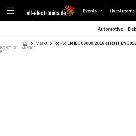
Events
Livestreams
Automotive
Ele
Markt
RoHS: EN IEC 63000:2018 ersetzt EN 505
Home
ANZEIGE
ANZEIGE