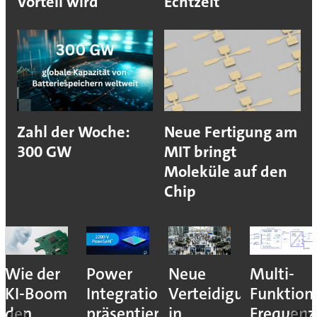
Vorteil wird
Echtzeit
Zahl der Woche:
Neue Fertigung am
300 GW
MIT bringt
Moleküle auf den
Chip
nales
Wie der
Power
Neue
Multi-
KI-Boom
Integrations
Verteidigungsmesse
Funktion
den
präsentiert
in
Frequenz