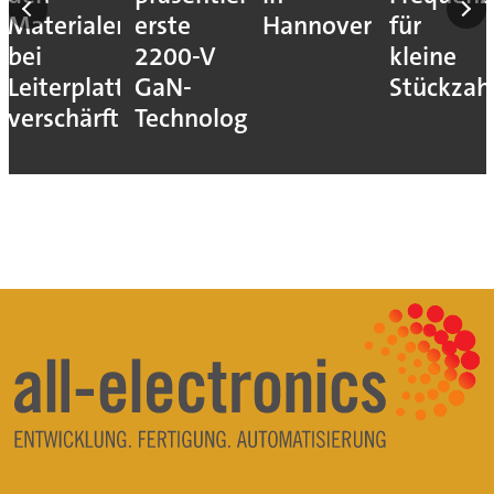
Materialengpass
erste
Hannover
für
bei
2200-V
kleine
Leiterplatten
GaN-
Stückzah
verschärft
Technologie