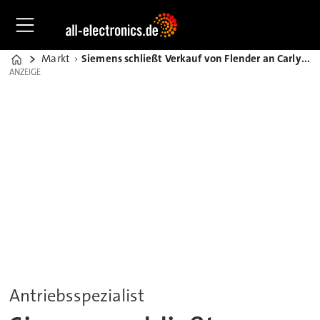
Markt
Siemens schließt Verkauf von Flender an Carlyle Group für über 2 Milliarden Euro ab
Home
ANZEIGE
ANZEIGE
Antriebsspezialist