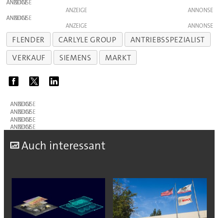
ANZEIGE
ANZEIGE
ANZEIGE
ANZEIGE
FLENDER
CARLYLE GROUP
ANTRIEBSSPEZIALIST
VERKAUF
SIEMENS
MARKT
ANZEIGE
ANZEIGE
ANZEIGE
ANZEIGE
A
uch interessant