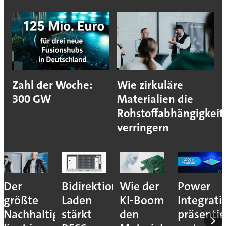
Zahl der Woche:
Wie zirkuläre
300 GW
Materialien die
Rohstoffabhängigkeit
verringern
Der
Bidirektionales
Wie der
Power
größte
Laden
KI-Boom
Integrati
Nachhaltigkeitshebel
stärkt
den
präsentie