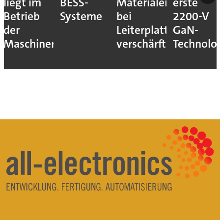
liegt im
BESS-
Materialengpass
erste
Betrieb
Systeme
bei
2200-V
der
Leiterplatten
GaN-
Maschinen
verschärft
Technolo