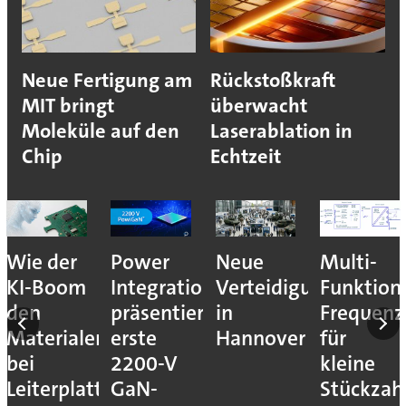
Neue Fertigung am
Rückstoßkraft
MIT bringt
überwacht
Moleküle auf den
Laserablation in
Chip
Echtzeit
nales
Wie der
Power
Neue
Multi-
KI-Boom
Integrations
Verteidigungsmesse
Funktion
den
präsentiert
in
Frequenz
Materialengpass
erste
Hannover
für
bei
2200-V
kleine
Leiterplatten
GaN-
Stückzah