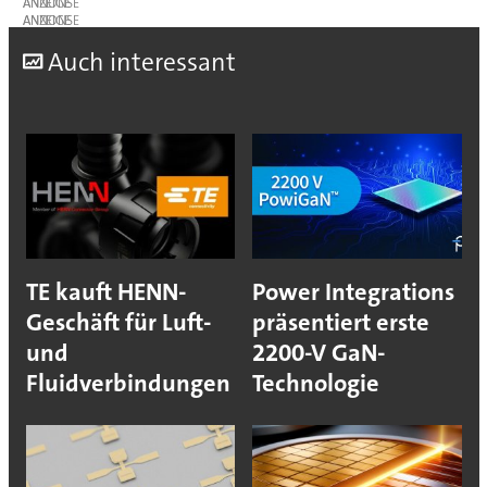
ANZEIGE
ANZEIGE
A
uch interessant
TE kauft HENN-
Power Integrations
Geschäft für Luft-
präsentiert erste
und
2200-V GaN-
Fluidverbindungen
Technologie