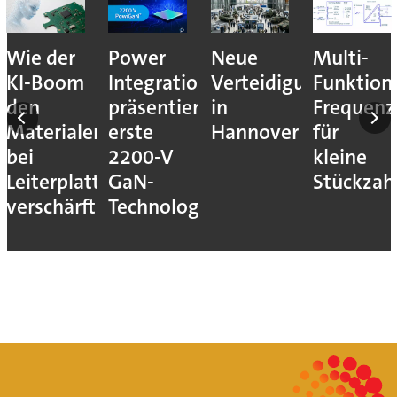
nales
Wie der
Power
Neue
Multi-
KI-Boom
Integrations
Verteidigungsmesse
Funktion
den
präsentiert
in
Frequenz
Materialengpass
erste
Hannover
für
bei
2200-V
kleine
Leiterplatten
GaN-
Stückzah
verschärft
Technologie