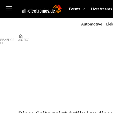
Events
Livestreams
Automotive
Ele
Home
ANZEIGE
ANZEIGE
Tag:
aussteller