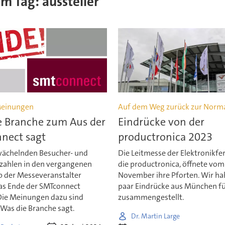
em Tag: aussteller
Meinungen
Auf dem Weg zurück zur Norma
e Branche zum Aus der
Eindrücke von der
nect sagt
productronica 2023
ächelnden Besucher- und
Die Leitmesse der Elektronikfe
rzahlen in den vergangenen
die productronica, öffnete vom 
b der Messeveranstalter
November ihre Pforten. Wir ha
s Ende der SMTconnect
paar Eindrücke aus München fü
Die Meinungen dazu sind
zusammengestellt.
Was die Branche sagt.
Dr. Martin Large