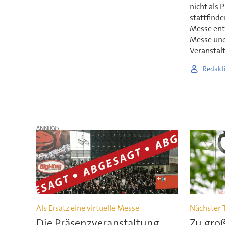
nicht als 
stattfinde
Messe ents
Messe und 
Veranstal
Redakt
ANZEIGE
Als Ersatz eine virtuelle Messe
Nächster 
Die Präsenzveranstaltung
Zu groß