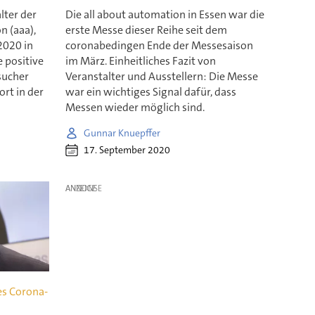
lter der
Die all about automation in Essen war die
n (aaa),
erste Messe dieser Reihe seit dem
2020 in
coronabedingen Ende der Messesaison
e positive
im März. Einheitliches Fazit von
sucher
Veranstalter und Ausstellern: Die Messe
rt in der
war ein wichtiges Signal dafür, dass
Messen wieder möglich sind.
Gunnar Knuepffer
17. September 2020
ANZEIGE
es Corona-