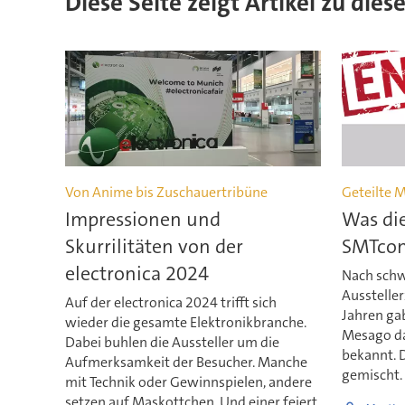
Diese Seite zeigt Artikel zu dies
Von Anime bis Zuschauertribüne
Geteilte 
Impressionen und
Was di
Skurrilitäten von der
SMTcon
electronica 2024
Nach schw
Ausstelle
Auf der electronica 2024 trifft sich
Jahren ga
wieder die gesamte Elektronikbranche.
Mesago da
Dabei buhlen die Aussteller um die
bekannt. 
Aufmerksamkeit der Besucher. Manche
gemischt. 
mit Technik oder Gewinnspielen, andere
setzen auf Maskottchen. Und einer feiert