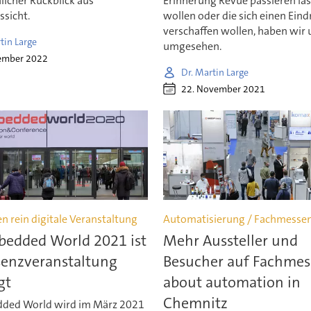
licher Rückblick aus
Erinnerung Revue passieren la
ssicht.
wollen oder die sich einen Eind
verschaffen wollen, haben wir u
tin Large
umgesehen.
ember 2022
Dr. Martin Large
22. November 2021
n rein digitale Veranstaltung
Automatisierung / Fachmesse
bedded World 2021 ist
Mehr Aussteller und
senzveranstaltung
Besucher auf Fachmess
gt
about automation in
Chemnitz
ded World wird im März 2021