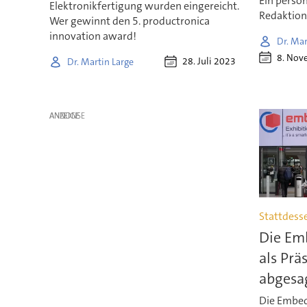
Ein persön
Elektronikfertigung wurden eingereicht.
Redaktion
Wer gewinnt den 5. productronica
innovation award!
Dr. Mar
8. Nov
28. Juli 2023
Dr. Martin Large
ANZEIGE
Stattdesse
Die Em
als Prä
abgesa
Die Embed