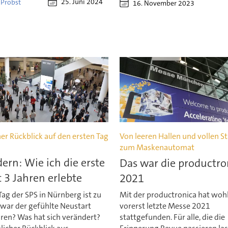
25. Juni 2024
 Probst
16. November 2023
er Rückblick auf den ersten Tag
Von leeren Hallen und vollen S
zum Maskenautomat
dern: Wie ich die erste
Das war die productro
t 3 Jahren erlebte
2021
Tag der SPS in Nürnberg ist zu
Mit der productronica hat wohl
 war der gefühlte Neustart
vorerst letzte Messe 2021
ren? Was hat sich verändert?
stattgefunden. Für alle, die die