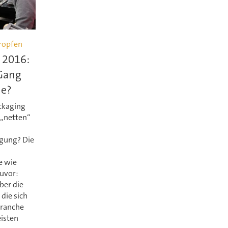
ropfen
 2016:
Gang
le?
ckaging
 „netten“
igung? Die
e wie
uvor:
ber die
die sich
Branche
eisten