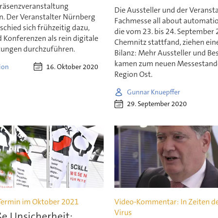
Präsenzveranstaltung
Die Aussteller und der Veransta
n. Der Veranstalter Nürnberg
Fachmesse all about automatio
chied sich frühzeitig dazu,
die vom 23. bis 24. September 
Konferenzen als rein digitale
Chemnitz stattfand, ziehen ein
tungen durchzuführen.
Bilanz: Mehr Aussteller und Be
kamen zum neuen Messestando
16. Oktober 2020
ion
Region Ost.
Gunnar Knuepffer
29. September 2020
Termin im Oktober 2021
Video-Kommentar: In Zeiten d
Virus
e Unsicherheit: