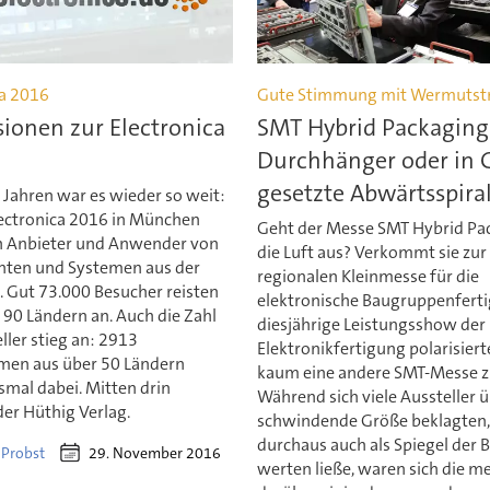
ca 2016
Gute Stimmung mit Wermutst
ionen zur Electronica
SMT Hybrid Packaging
Durchhänger oder in 
gesetzte Abwärtsspira
 Jahren war es wieder so weit:
lectronica 2016 in München
Geht der Messe SMT Hybrid Pa
ch Anbieter und Anwender von
die Luft aus? Verkommt sie zur
ten und Systemen aus der
regionalen Kleinmesse für die
. Gut 73.000 Besucher reisten
elektronische Baugruppenfert
 90 Ländern an. Auch die Zahl
diesjährige Leistungsshow der
ller stieg an: 2913
Elektronikfertigung polarisiert
en aus über 50 Ländern
kaum eine andere SMT-Messe z
smal dabei. Mitten drin
Während sich viele Aussteller ü
der Hüthig Verlag.
schwindende Größe beklagten, 
durchaus auch als Spiegel der 
29. November 2016
 Probst
werten ließe, waren sich die m