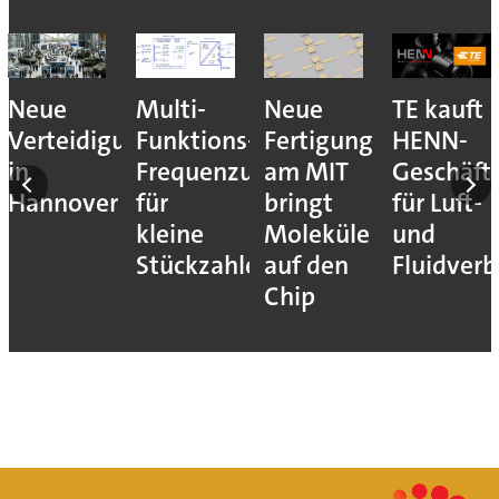
Neue
Multi-
Neue
TE kauft
ns
Verteidigungsmesse
Funktions-
Fertigung
HENN-
t
in
Frequenzumrichter
am MIT
Geschäft
Hannover
für
bringt
für Luft-
kleine
Moleküle
und
Stückzahlen
auf den
Fluidver
ie
Chip