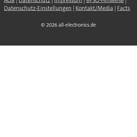
AGB
|
Datenschutz
|
Impressum
|
BFSG-Hinweise
|
Datenschutz-Einstellungen
|
Kontakt/Media
|
Facts
© 2026 all-electronics.de