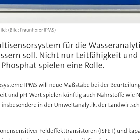
(Bild: Fraunhofer IPMS)
tisensorsystem für die Wasseranalytik
sern soll. Nicht nur Leitfähigkeit un
 Phosphat spielen eine Rolle.
rosysteme IPMS will neue Maßstäbe bei der Beurteilu
it und pH-Wert spielen künftig auch Nährstoffe wie N
t insbesondere in der Umweltanalytik, der Landwirtsc
ensensitiver Feldeffekttransistoren (ISFET) und kapaz