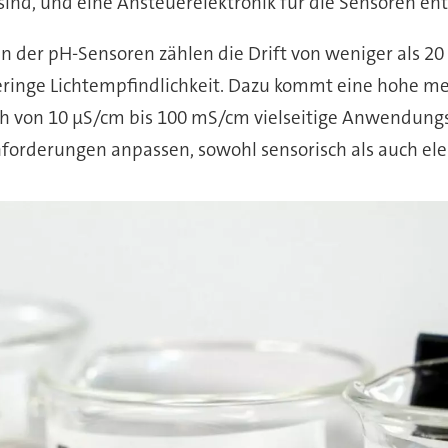
nd, und eine Ansteuerelektronik für die Sensoren ent
 der pH-Sensoren zählen die Drift von weniger als 20 
eringe Lichtempfindlichkeit. Dazu kommt eine hohe mec
ch von 10 µS/cm bis 100 mS/cm vielseitige Anwendung
forderungen anpassen, sowohl sensorisch als auch elek