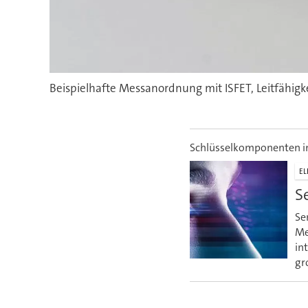
Beispielhafte Messanordnung mit ISFET, Leitfähigk
Schlüsselkomponenten in
EL
S
Se
Me
in
gr