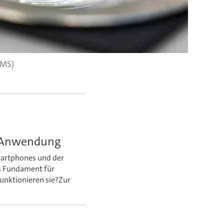
PMS)
r Anwendung
martphones und der
as Fundament für
unktionieren sie?Zur