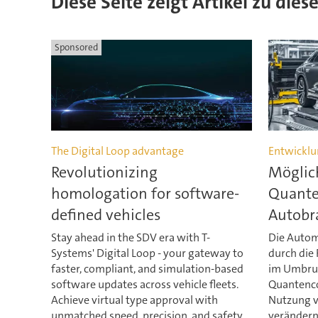
Diese Seite zeigt Artikel zu dies
Sponsored
The Digital Loop advantage
Entwicklu
Revolutionizing
Möglic
homologation for software-
Quante
defined vehicles
Autobr
Stay ahead in the SDV era with T-
Die Automo
Systems' Digital Loop - your gateway to
durch die
faster, compliant, and simulation-based
im Umbru
software updates across vehicle fleets.
Quantenco
Achieve virtual type approval with
Nutzung v
unmatched speed, precision, and safety.
verändern.