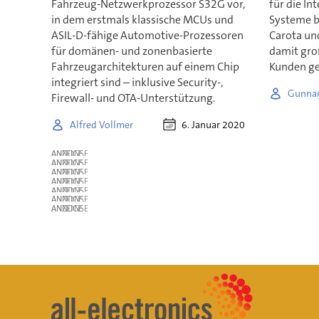
Fahrzeug-Netzwerkprozessor S32G vor,
für die In
in dem erstmals klassische MCUs und
Systeme b
ASIL-D-fähige Automotive-Prozessoren
Carota un
für domänen- und zonenbasierte
damit gro
Fahrzeugarchitekturen auf einem Chip
Kunden g
integriert sind – inklusive Security-,
Gunnar
Firewall- und OTA-Unterstützung.
6. Januar 2020
Alfred Vollmer
ANZEIGE
ANZEIGE
ANZEIGE
ANZEIGE
ANZEIGE
ANZEIGE
ANZEIGE