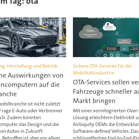
em Tag: ota
ng, Herstellung und Betrieb
Sichere OTA-Services für die
Mobilitätsindustrie
he Auswirkungen von
OTA-Services sollen ve
ncomputern auf die
Fahrzeuge schneller a
anche
Markt bringen
bilbranche ist nicht zuletzt
 Frage E-Auto oder Verbrenner
Mit einer vorintegrierten Over-
ch. Zudem könnten
Lösung erleichtern Elektrobit 
mputer das Design und die
Airbiquity OEMs die Entwicklu
on Autos in Zukunft
Software-defined Vehicles. Das
 Betroffen ist aber vor allem
schlüsselfertige End-to-End-P