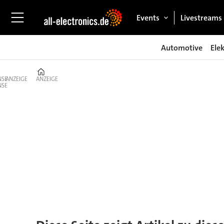
Events
Livestreams
Automotive
Ele
Home
ANZEIGE
ANZEIGE
Tag:
ota