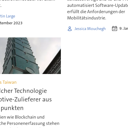
.
automatisiert Software-Updat
erfüllt die Anforderungen der
tin Large
Mobilitätsindustrie.
ptember 2023
9. J
Jessica Mouchegh
us Taiwan
lcher Technologie
ive-Zulieferer aus
 punkten
ien wie Blockchain und
che Personenerfassung stehen