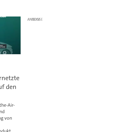
ANZEIGE
rnetzte
uf den
the-Air-
und
ng von
rodukt