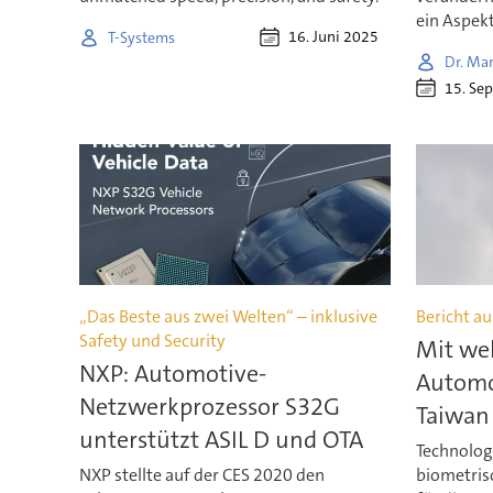
ein Aspekt
16. Juni 2025
T-Systems
Dr. Mar
15. Se
„Das Beste aus zwei Welten“ – inklusive
Bericht a
Safety und Security
Mit we
NXP: Automotive-
Automot
Netzwerkprozessor S32G
Taiwan
unterstützt ASIL D und OTA
Technolog
NXP stellte auf der CES 2020 den
biometris