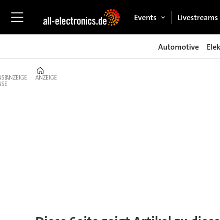
Events
Livestreams
Automotive
Ele
Home
ANZEIGE
ANZEIGE
Tag:
uds