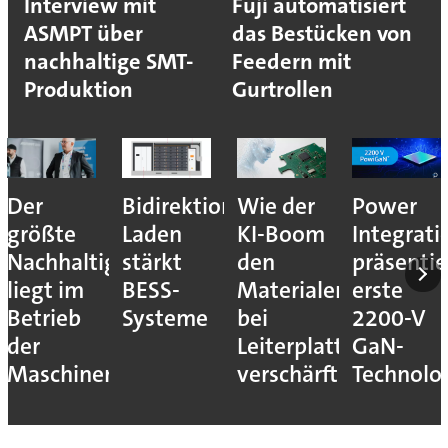
Interview mit
Fuji automatisiert
ASMPT über
das Bestücken von
nachhaltige SMT-
Feedern mit
Produktion
Gurtrollen
Der
Bidirektionales
Wie der
Power
größte
Laden
KI-Boom
Integrati
Nachhaltigkeitshebel
stärkt
den
präsentie
liegt im
BESS-
Materialengpass
erste
Betrieb
Systeme
bei
2200-V
der
Leiterplatten
GaN-
Maschinen
verschärft
Technolo