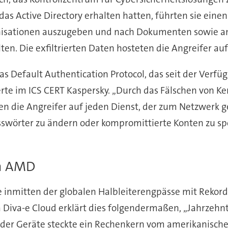
as Active Directory erhalten hatten, führten sie eine
anisationen auszugeben und nach Dokumenten sowie and
ten. Die exfiltrierten Daten hosteten die Angreifer au
as Default Authentication Protocol, das seit der Verf
rte im ICS CERT Kaspersky. „Durch das Fälschen von Ker
die Angreifer auf jeden Dienst, der zum Netzwerk ge
Passwörter zu ändern oder kompromittierte Konten zu spe
rn AMD
nmitten der globalen Halbleiterengpässe mit Rekord
a Diva-e Cloud erklärt dies folgendermaßen, „Jahrzehn
der Geräte steckte ein Rechenkern vom amerikanischen