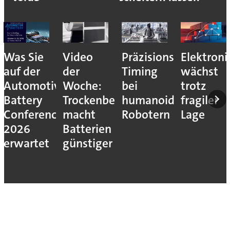
Was Sie
Video
Präzisions-
Elektroni
auf der
der
Timing
wächst
Automotive
Woche:
bei
trotz
Battery
Trockenbeschichtung
humanoiden
fragiler
Conference
macht
Robotern
Lage
2026
Batterien
erwartet
günstiger