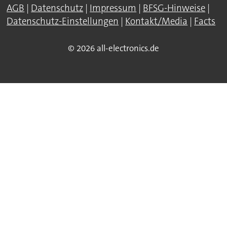
AGB
|
Datenschutz
|
Impressum
|
BFSG-Hinweise
|
Datenschutz-Einstellungen
|
Kontakt/Media
|
Facts
© 2026 all-electronics.de