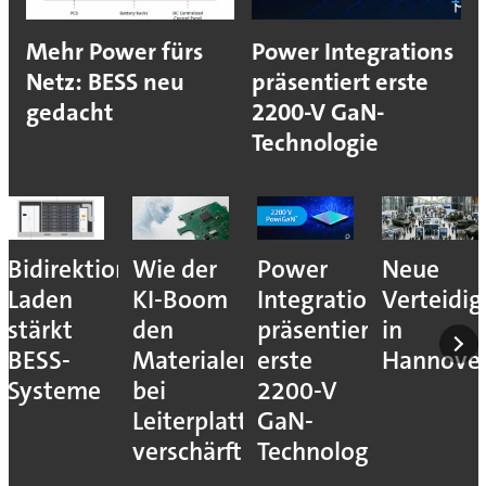
Mehr Power fürs
Power Integrations
Netz: BESS neu
präsentiert erste
gedacht
2200-V GaN-
Technologie
Bidirektionales
Wie der
Power
Neue
Laden
KI-Boom
Integrations
Verteidi
stärkt
den
präsentiert
in
BESS-
Materialengpass
erste
Hannove
Systeme
bei
2200-V
Leiterplatten
GaN-
verschärft
Technologie