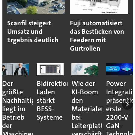
Scanfil steigert
Fuji automatisiert
Umsatz und
das Bestücken von
Ergebnis deutlich
Feedern mit
Gurtrollen
Der
Bidirektionales
Wie der
Power
größte
Laden
KI-Boom
Integrati
Nachhaltigkeitshebel
stärkt
den
präsentie
liegt im
BESS-
Materialengpass
erste
Betrieb
Systeme
bei
2200-V
der
Leiterplatten
GaN-
Maschinen
verschärft
Technolo