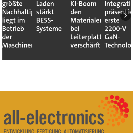
größte
Laden
KI-Boom
Integrati
Nachhaltigkeitshebel
stärkt
den
präsentie
liegt im
BESS-
Materialengpass
erste
Betrieb
Systeme
bei
2200-V
der
Leiterplatten
GaN-
Maschinen
verschärft
Technolo