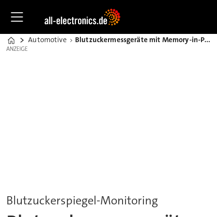
Automotive
Blutzuckermessgeräte mit Memory-in-Pixel-Displaytechnologie
Home
ANZEIGE
ANZEIGE
Blutzuckerspiegel-Monitoring