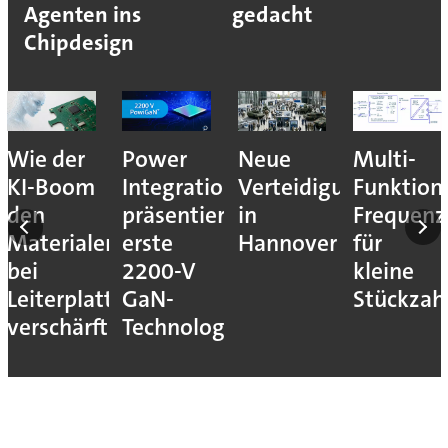
Agenten ins
gedacht
Chipdesign
nales
Wie der
Power
Neue
Multi-
KI-Boom
Integrations
Verteidigungsmesse
Funktion
den
präsentiert
in
Frequenz
Materialengpass
erste
Hannover
für
bei
2200-V
kleine
Leiterplatten
GaN-
Stückzah
verschärft
Technologie