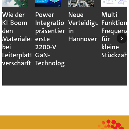
Wie der
Power
Neue
Multi-
KI-Boom
Integrations
Verteidigungsmesse
Funktion
den
präsentiert
in
Frequenz
Materialengpass
erste
Hannover
für
bei
2200-V
kleine
Leiterplatten
GaN-
Stückzah
verschärft
Technologie