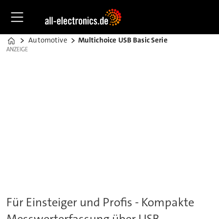
Automotive
Multichoice USB Basic Serie
Home
ANZEIGE
ANZEIGE
Für Einsteiger und Profis - Kompakte
Messwerterfassung über USB