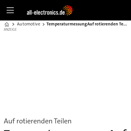
Automotive
TemperaturmessungAuf rotierenden Teilen
Home
ANZEIGE
ANZEIGE
Auf rotierenden Teilen