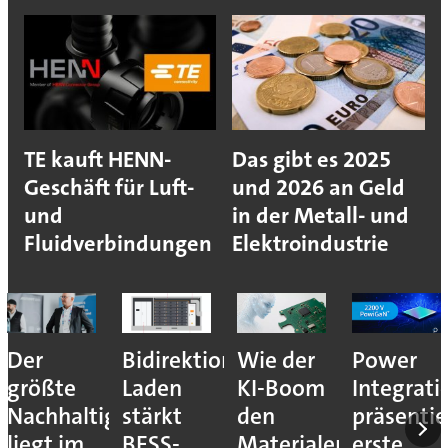
TE kauft HENN-
Das gibt es 2025
Geschäft für Luft-
und 2026 an Geld
und
in der Metall- und
Fluidverbindungen
Elektroindustrie
Der
Bidirektionales
Wie der
Power
größte
Laden
KI-Boom
Integrati
Nachhaltigkeitshebel
stärkt
den
präsentie
liegt im
BESS-
Materialengpass
erste