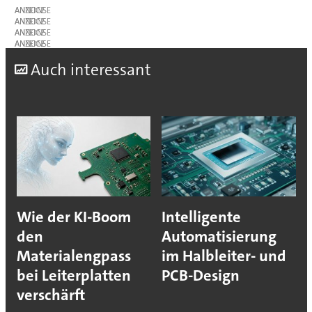
ANZEIGE
ANZEIGE
ANZEIGE
ANZEIGE
A
uch interessant
Wie der KI-Boom
Intelligente
den
Automatisierung
Materialengpass
im Halbleiter- und
bei Leiterplatten
PCB-Design
verschärft