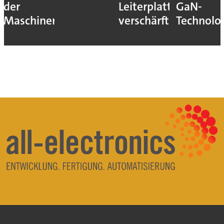
der
Leiterplatten
GaN-
Maschinen
verschärft
Technolo