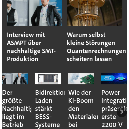
Interview mit
Warum selbst
ASMPT über
kleine Störungen
nachhaltige SMT-
Quantenrechnungen
Produktion
scheitern lassen
Der
Bidirektionales
Wie der
Power
größte
Laden
KI-Boom
Integrati
Nachhaltigkeitshebel
stärkt
den
präsentie
liegt im
BESS-
Materialengpass
erste
Betrieb
Systeme
bei
2200-V