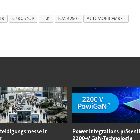
ER
GYROSKOP
TDK
ICM-42605
AUTOMOBILMARKT
teidigungsmesse in
Power Integrations präsenti
r
2200-V GaN-Technologie