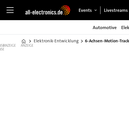
Events
Livestreams
Automotive
Ele
Elektronik-Entwicklung
6-Achsen-Motion-Trac
Home
ANZEIGE
ANZEIGE