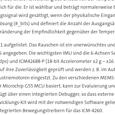
h für die. Er ist wählbar und beträgt normalerweise b
ssignal wird gesättigt, wenn der physikalische Einga
lösung (#_bits) und definiert die Anzahl der Ausgangs
e Veränderung der Empfindlichkeit gegenüber der Temp
 1 aufgelistet. Das Rauschen ist ein unerwünschtes un
S angegeben. Die wichtigsten IMU sind die 6-Achsen S
 dps) und ICM42688-P (18-bit Accelerometer ±2 g – ±16 
ihre Zuverlässigkeit geprüft und werden z. B. im Aut
ustriemotoren eingestzt. Zu den verschiedenen MEMS-
der Microchip G55 MCU basiert, kann zur Evaluierung u
ügt über einen integrierten Debugger, so dass exter
wicklungs-Kit wird mit der notwendigen Software gelief
tegrierten Bewegungstreibern für das ICM-4260.