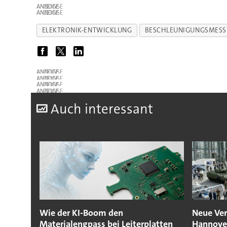
ANZEIGE
ANZEIGE
ELEKTRONIK-ENTWICKLUNG
BESCHLEUNIGUNGSMESS
ANZEIGE
ANZEIGE
ANZEIGE
ANZEIGE
A
uch interessant
Wie der KI-Boom den
Neue Ver
Materialengpass bei Leiterplatten
Hannove