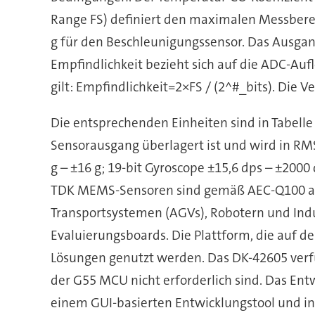
Range FS) definiert den maximalen Messbereic
g für den Beschleunigungssensor. Das Ausgang
Empfindlichkeit bezieht sich auf die ADC-Auf
gilt: Empfindlichkeit=2×FS / (2^#_bits). Di
Die entsprechenden Einheiten sind in Tabelle
Sensorausgang überlagert ist und wird in RM
g – ±16 g; 19-bit Gyroscope ±15,6 dps – ±2000
TDK MEMS-Sensoren sind gemäß AEC-Q100 auf 
Transportsystemen (AGVs), Robotern und Ind
Evaluierungsboards. Die Plattform, die auf 
Lösungen genutzt werden. Das DK-42605 verf
der G55 MCU nicht erforderlich sind. Das Ent
einem GUI-basierten Entwicklungstool und in