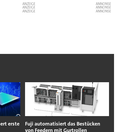
ANZEIGE
ANZEIGE
ANZEIGE
ert erste
Fuji automatisiert das Bestücken
von Feedern mit Gurtrollen