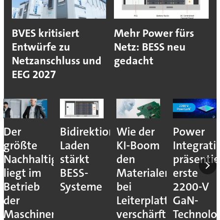
BVES kritisiert
Mehr Power fürs
Entwürfe zu
Netz: BESS neu
Netzanschluss und
gedacht
EEG 2027
Der
Bidirektionales
Wie der
Power
größte
Laden
KI-Boom
Integrati
Nachhaltigkeitshebel
stärkt
den
präsentie
liegt im
BESS-
Materialengpass
erste
Betrieb
Systeme
bei
2200-V
der
Leiterplatten
GaN-
Maschinen
verschärft
Technolo