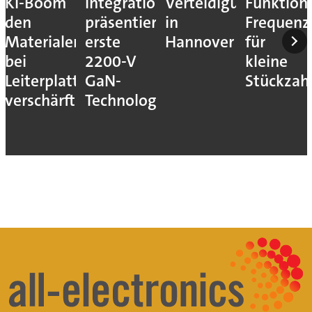
KI-Boom
Integrations
Verteidigungsmesse
Funktion
den
präsentiert
in
Frequenz
Materialengpass
erste
Hannover
für
bei
2200-V
kleine
Leiterplatten
GaN-
Stückzah
verschärft
Technologie