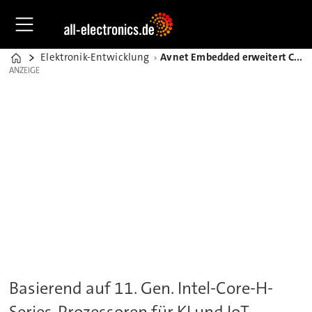
Elektronik-Entwicklung
Avnet Embedded erweitert COM-Express-Modulfamilie
Home
ANZEIGE
ANZEIGE
Basierend auf 11. Gen. Intel-Core-H-
Series-Prozessoren für KI und IoT