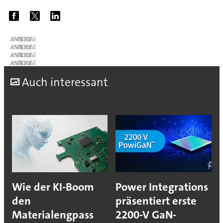
ANZEIGE
ANZEIGE
ANZEIGE
ANZEIGE
A
uch interessant
Wie der KI-Boom
Power Integrations
den
präsentiert erste
Materialengpass
2200-V GaN-