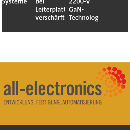
Systeme
bei
2200-V
Leiterplatten
GaN-
verschärft
Technologie