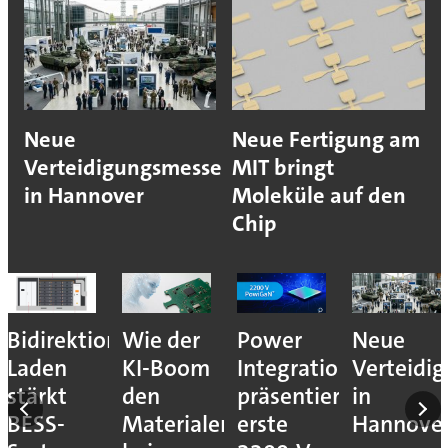
Neue
Neue Fertigung am
Verteidigungsmesse
MIT bringt
in Hannover
Moleküle auf den
Chip
Bidirektionales
Wie der
Power
Neue
Laden
KI-Boom
Integrations
Verteidi
stärkt
den
präsentiert
in
BESS-
Materialengpass
erste
Hannove