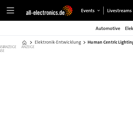
Events
Livestreams
Automotive
Ele
Elektronik-Entwicklung
Human Centric Lightin
Home
ANZEIGE
ANZEIGE