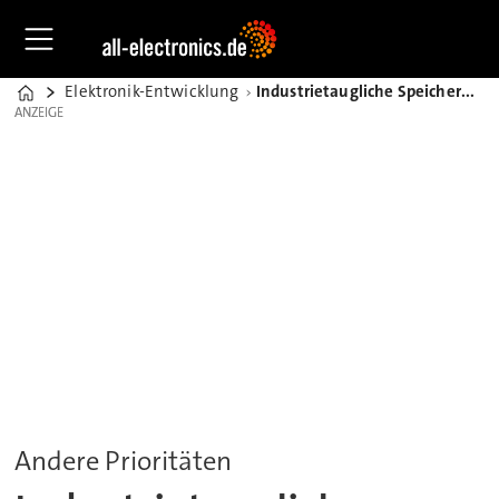
Elektronik-Entwicklung
Industrietaugliche Speichermedien auf Basis von 3D-NAND
Home
ANZEIGE
ANZEIGE
Andere Prioritäten