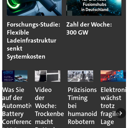
Forschungs-Studie:
Zahl der Woche:
Flexible
300 GW
Ladeinfrastruktur
senkt
Systemkosten
Was Sie
Video
Präzisions-
Elektroni
auf der
der
Timing
wächst
Automotive
Woche:
bei
trotz
Battery
Trockenbeschichtung
humanoiden
fragiler
Conference
macht
Robotern
Lage