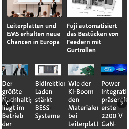
Leiterplatten und
Fuji automatisiert
EMS erhalten neue
das Bestücken von
Chancen in Europa
Feedern mit
Gurtrollen
Der
Bidirektionales
Wie der
Power
größte
Laden
KI-Boom
Integrati
Nachhaltigkeitshebel
stärkt
den
präsentie
liegt im
BESS-
Materialengpass
erste
Betrieb
Systeme
bei
2200-V
der
Leiterplatten
GaN-