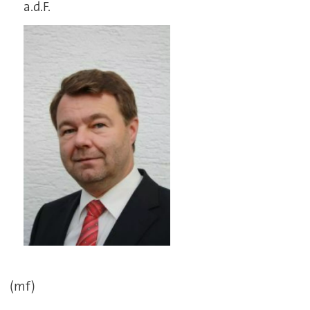
a.d.F.
(mf)