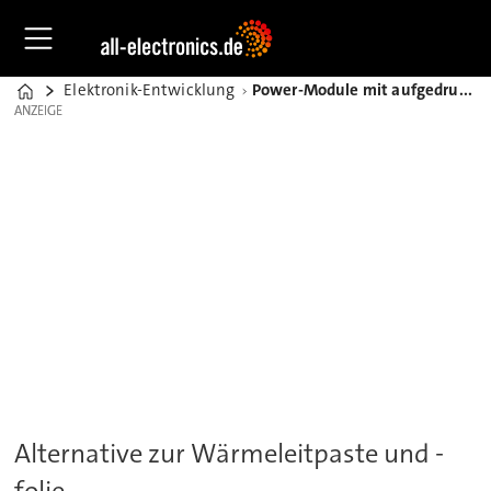
Elektronik-Entwicklung
Power-Module mit aufgedrucktem Phase-Change-Material
Home
ANZEIGE
ANZEIGE
Alternative zur Wärmeleitpaste und -
folie