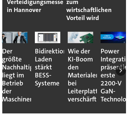
Verteidigungsmesse
zum
in Hannover
wirtschaftlichen
Vorteil wird
Der
Bidirektionales
Wie der
Power
größte
Laden
KI-Boom
Integrati
Nachhaltigkeitshebel
stärkt
den
präsentie
liegt im
BESS-
Materialengpass
erste
Betrieb
Systeme
bei
2200-V
der
Leiterplatten
GaN-
Maschinen
verschärft
Technolo