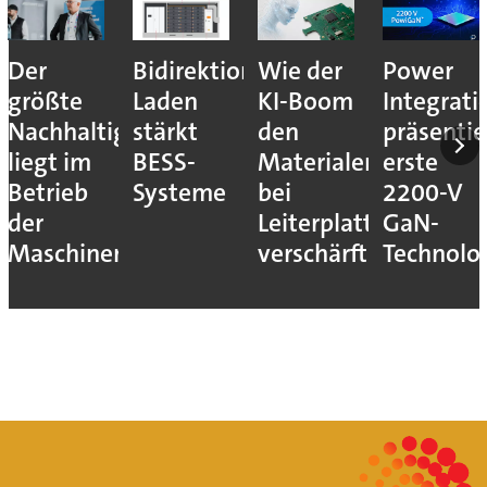
Der
Bidirektionales
Wie der
Power
größte
Laden
KI-Boom
Integrati
Nachhaltigkeitshebel
stärkt
den
präsentie
liegt im
BESS-
Materialengpass
erste
Betrieb
Systeme
bei
2200-V
der
Leiterplatten
GaN-
Maschinen
verschärft
Technolo