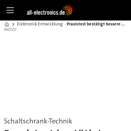
Elektronik-Entwicklung
Praxistest bestätigt bessere Schaltschrank-Entwärmung durch Verdrahtungskonzept
Home
ANZEIGE
ANZEIGE
Schaltschrank-Technik