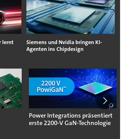
 lernt
Siemens und Nvidia bringen KI-
Agenten ins Chipdesign
Power Integrations präsentiert
Neue 
erste 2200-V GaN-Technologie
Hann