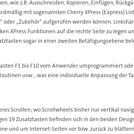
nen, wie z.B. Ausschneiden, Kopieren, Einfügen, Rückgä
dardmäßig mit sogenannten Cherry XPress (Express) List
 oder „Zubehör“ aufgerufen werden können. Linkshänd
nken XPress Funktionen auf die rechte Seite zu legen 
atztasten sogar in einer zweiten Betätigungsebene bel
tasten F1 bis F10 vom Anwender umprogrammiert oder 
utinen usw. , was eine individuelle Anpassung der Ta
res Scrollen; wo Scrollwheels bisher nur vertikal navi
igen 19 Zusatztasten befinden sich in den beiden Desi
ne und um Internet-Seiten vor bzw. zurück zu blättern