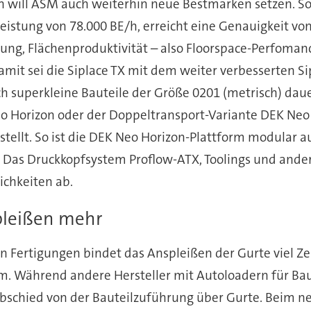
n will ASM auch weiterhin neue Bestmarken setzen. S
eistung von 78.000 BE/h, erreicht eine Genauigkeit v
stung, Flächenproduktivität – also Floorspace-Perfoman
mit sei die Siplace TX mit dem weiter verbesserten S
 sich superkleine Bauteile der Größe 0201 (metrisch) dau
o Horizon oder der Doppeltransport-Variante DEK Neo
ellt. So ist die DEK Neo Horizon-Plattform modular a
 Das Druckkopfsystem Proflow-ATX, Toolings und ande
chkeiten ab.
spleißen mehr
en Fertigungen bindet das Anspleißen der Gurte viel Ze
em. Während andere Hersteller mit Autoloadern für B
 Abschied von der Bauteilzuführung über Gurte. Beim n