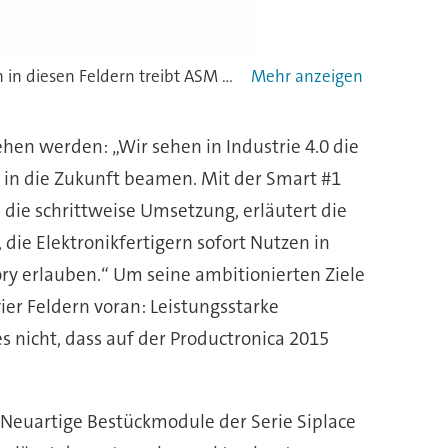
Leistungsstarke Fertigungslösungen, Automatisierung, Prozessintegration und Materiallogistik: mit Innovationen in diesen Feldern treibt ASM die Entwicklung der Smart SMT Factory.
Schne
hen werden: „Wir sehen in Industrie 4.0 die
 in die Zukunft beamen. Mit der Smart #1
i die schrittweise Umsetzung, erläutert die
ie Elektronikfertigern sofort Nutzen in
ory erlauben.“ Um seine ambitionierten Ziele
er Feldern voran: Leistungsstarke
s nicht, dass auf der Productronica 2015
. Neuartige Bestückmodule der Serie Siplace