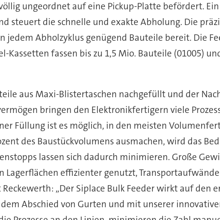
llig ungeordnet auf eine Pickup-Platte befördert. Ei
 und steuert die schnelle und exakte Abholung. Die pr
in jedem Abholzyklus genügend Bauteile bereit. Die Fe
el-Kassetten fassen bis zu 1,5 Mio. Bauteile (01005) un
uteile aus Maxi-Blistertaschen nachgefüllt und der Nach
rmögen bringen den Elektronikfertigern viele Prozessv
er Füllung ist es möglich, in den meisten Volumenfer
ozent des Baustückvolumens ausmachen, wird das Bedi
ienstopps lassen sich dadurch minimieren. Große Gewin
en Lagerflächen effizienter genutzt, Transportaufwände
Reckewerth: „Der Siplace Bulk Feeder wirkt auf den ers
t dem Abschied von Gurten und mit unserer innovativen
 die Prozesse an den Linien, minimieren die Zahl manue