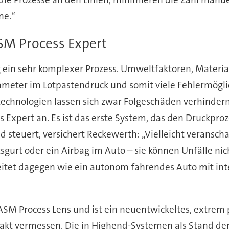
ne.“
SM Process Expert
g ein sehr komplexer Prozess. Umweltfaktoren, Materia
rameter im Lotpastendruck und somit viele Fehlermögli
ltechnologien lassen sich zwar Folgeschäden verhindern,
pert an. Es ist das erste System, das den Druckprozes
nd steuert, versichert Reckewerth: „Vielleicht veransc
sgurt oder ein Airbag im Auto – sie können Unfälle ni
itet dagegen wie ein autonom fahrendes Auto mit inte
 Process Lens und ist ein neuentwickeltes, extrem p
akt vermessen. Die in Highend-Systemen als Stand der