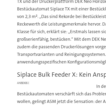
TX und der Druckerplattform DEK Neo Horizo
Bestückautomat Siplace TX mit einer Bestückl
von 2,3 m². „Das sind Rekorde bei Bestücklei
Reckewerth die Leistungsmerkmale hervor. Da
Klasse für sich, erklärt sie: „Erstmals lassen
großserienfähig, bestücken.“ Mit dem DEK Ne
zudem die passenden Druckerlösungen vorgest
Transportvarianten und Reinigungssystemen.
anwendungsspezifischen Konfigurationsmögli
Siplace Bulk Feeder X: Kein An
ANZEIGE
In d
Bestückautomaten verschärft sich das Probl
wollen, gelingt ASM jetzt die Sensation: der