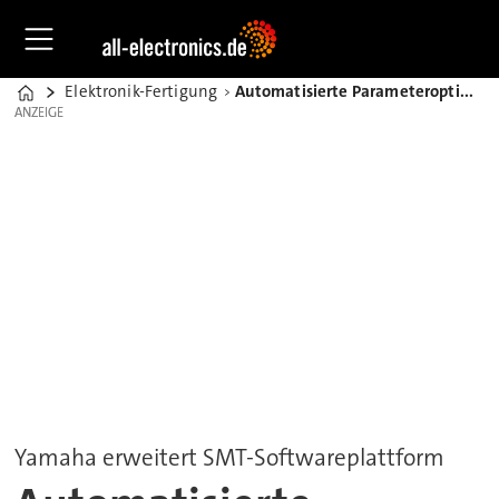
Elektronik-Fertigung
Automatisierte Parameteroptimierung für den Schablonendruck
Home
ANZEIGE
ANZEIGE
Yamaha erweitert SMT-Softwareplattform