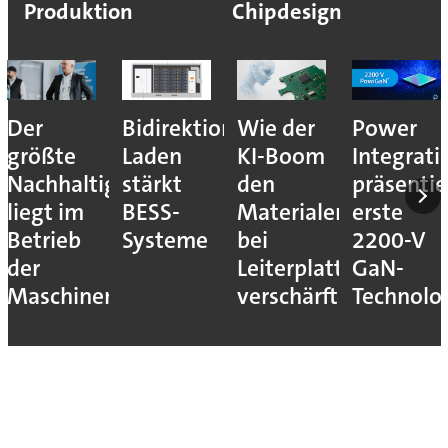
Produktion
Chipdesign
Der
Bidirektionales
Wie der
Power
größte
Laden
KI-Boom
Integrati
Nachhaltigkeitshebel
stärkt
den
präsentie
liegt im
BESS-
Materialengpass
erste
Betrieb
Systeme
bei
2200-V
der
Leiterplatten
GaN-
Maschinen
verschärft
Technolo