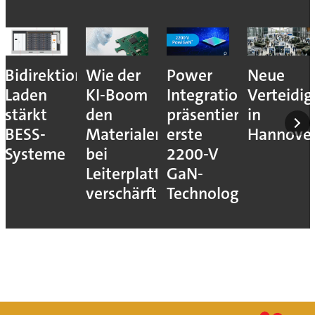
Bidirektionales
Wie der
Power
Neue
Laden
KI-Boom
Integrations
Verteidi
stärkt
den
präsentiert
in
BESS-
Materialengpass
erste
Hannove
Systeme
bei
2200-V
Leiterplatten
GaN-
verschärft
Technologie