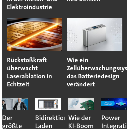
Elektroindustrie
Rückstoßkraft
Wie ein
überwacht
Zellüberwachungssys
Laserablation in
das Batteriedesign
Echtzeit
verändert
Der
Bidirektionales
Wie der
Power
größte
Laden
KI-Boom
Integrati