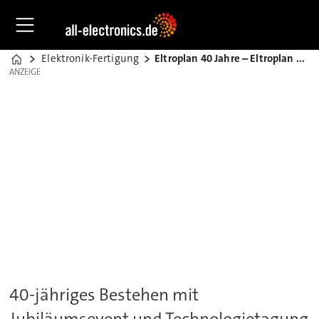
Elektronik-Fertigung
Eltroplan 40 Jahre – Eltroplan 4.0
Home
ANZEIGE
ANZEIGE
40-jähriges Bestehen mit
Jubiläumsevent und Technologietagung