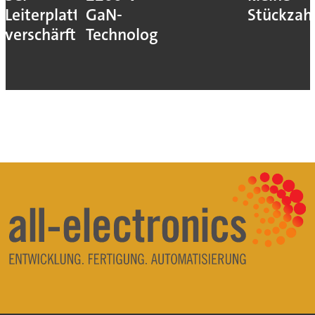
Leiterplatten
GaN-
Stückzah
verschärft
Technologie