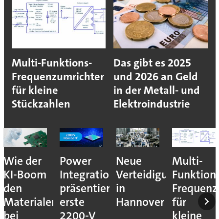
Multi-Funktions-
Das gibt es 2025
Frequenzumrichter
und 2026 an Geld
für kleine
in der Metall- und
Stückzahlen
Elektroindustrie
Wie der
Power
Neue
Multi-
KI-Boom
Integrations
Verteidigungsmesse
Funktion
den
präsentiert
in
Frequenz
Materialengpass
erste
Hannover
für
bei
2200-V
kleine