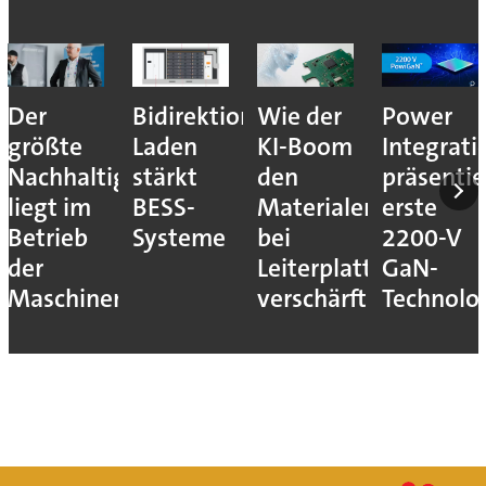
Der
Bidirektionales
Wie der
Power
größte
Laden
KI-Boom
Integrati
Nachhaltigkeitshebel
stärkt
den
präsentie
liegt im
BESS-
Materialengpass
erste
Betrieb
Systeme
bei
2200-V
der
Leiterplatten
GaN-
Maschinen
verschärft
Technolo