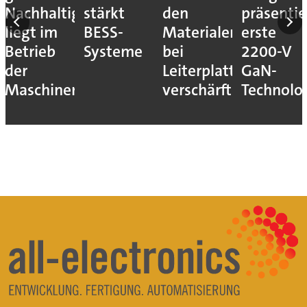
Nachhaltigkeitshebel
stärkt
den
präsentie
liegt im
BESS-
Materialengpass
erste
Betrieb
Systeme
bei
2200-V
der
Leiterplatten
GaN-
Maschinen
verschärft
Technolo