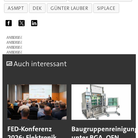
ASMPT
DEK
GÜNTER LAUBER
SIPLACE
ANZEIGE
ANZEIGE
ANZEIGE
ANZEIGE
A
uch interessant
FED-Konferenz
Baugruppenreinigun
2026: Elektronik
unter BGA, QFN