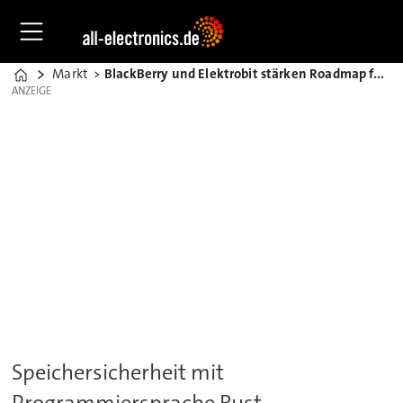
Markt
BlackBerry und Elektrobit stärken Roadmap für Fahrzeugsicherheit
Home
ANZEIGE
ANZEIGE
Speichersicherheit mit
Programmiersprache Rust