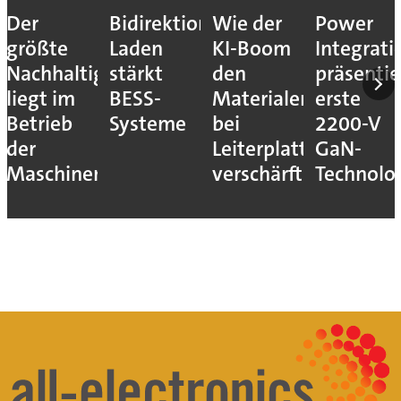
Der
Bidirektionales
Wie der
Power
größte
Laden
KI-Boom
Integrati
Nachhaltigkeitshebel
stärkt
den
präsentie
liegt im
BESS-
Materialengpass
erste
Betrieb
Systeme
bei
2200-V
der
Leiterplatten
GaN-
Maschinen
verschärft
Technolo