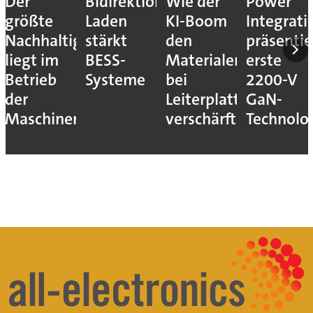
Der
Bidirektionales
Wie der
Power
größte
Laden
KI-Boom
Integrati
Nachhaltigkeitshebel
stärkt
den
präsentie
liegt im
BESS-
Materialengpass
erste
Betrieb
Systeme
bei
2200-V
der
Leiterplatten
GaN-
Maschinen
verschärft
Technolo