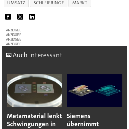
UMSATZ
SCHLEIFRINGE
MARKT
ANZEIGE
ANZEIGE
ANZEIGE
ANZEIGE
A
uch interessant
Metamaterial lenkt
Siemens
Schwingungen in
übernimmt