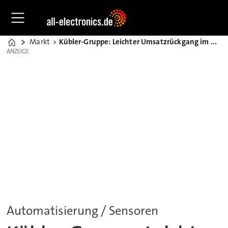
Markt
Kübler-Gruppe: Leichter Umsatzrückgang im Geschäftsjahr 2020
Home
ANZEIGE
ANZEIGE
Automatisierung / Sensoren