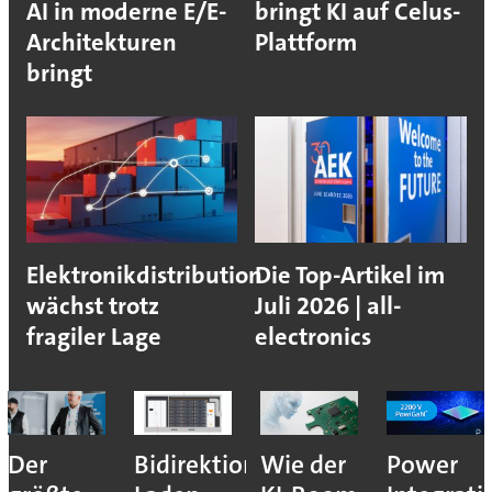
AI in moderne E/E-
bringt KI auf Celus-
Architekturen
Plattform
bringt
Elektronikdistribution
Die Top-Artikel im
wächst trotz
Juli 2026 | all-
fragiler Lage
electronics
nales
Wie der
Power
Neue
Multi-