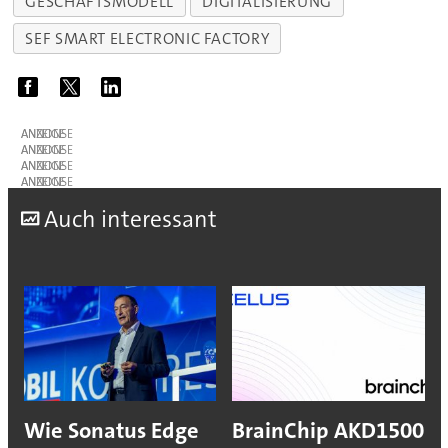
GESCHÄFTSMODELL
DIGITALISIERUNG
SEF SMART ELECTRONIC FACTORY
ANZEIGE
ANZEIGE
ANZEIGE
ANZEIGE
A
uch interessant
Wie Sonatus Edge
BrainChip AKD1500