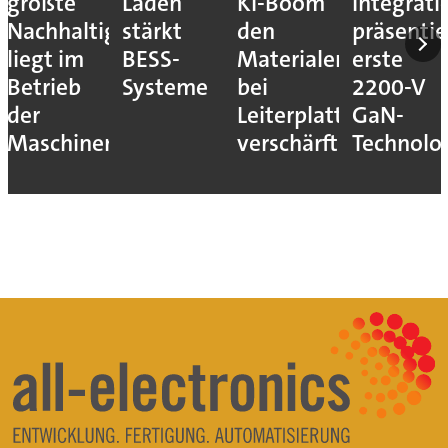
KI-Boom
Integrations
Verteidigungsmesse
Funktion
den
präsentiert
in
Frequenz
Materialengpass
erste
Hannover
für
bei
2200-V
kleine
Leiterplatten
GaN-
Stückzah
verschärft
Technologie