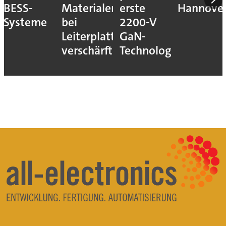
BESS-
Materialengpass
erste
Hannove
Systeme
bei
2200-V
Leiterplatten
GaN-
verschärft
Technologie