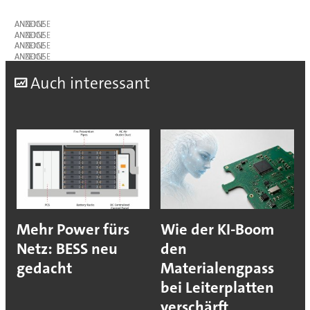
ANZEIGE
ANZEIGE
ANZEIGE
ANZEIGE
A
uch interessant
Mehr Power fürs
Wie der KI-Boom
Netz: BESS neu
den
gedacht
Materialengpass
bei Leiterplatten
verschärft