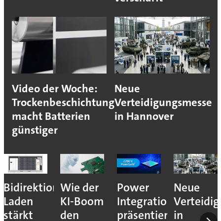
Video der Woche:
Neue
Trockenbeschichtung
Verteidigungsmesse
macht Batterien
in Hannover
günstiger
Bidirektionales
Wie der
Power
Neue
Laden
KI-Boom
Integrations
Verteidi
stärkt
den
präsentiert
in