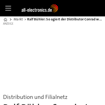
Markt
Ralf Bühler: So agiert der Distributor Conrad während der Corona-Krise
Home
ANZEIGE
ANZEIGE
Distribution und Filialnetz