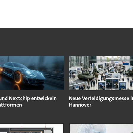
und Nextchip entwickeln
Neue Verteidigungsmesse i
attformen
Hannover